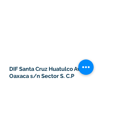
CONTACTO
DIF Santa Cruz Huatulco Av.
Oaxaca s/n Sector S. C.P
70987, Huatulco, Oaxaca,
México.
Tel:
958-587-2643
Cel: 958-128-2127
LupitaProject@outlook.com